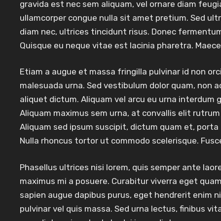
gravida est nec sem aliquam, vel ornare diam feugi
ullamcorper congue nulla sit amet pretium. Sed ultr
diam nec, ultrices tincidunt risus. Donec ferment
Quisque eu neque vitae est lacinia pharetra. Maecen
Etiam a augue et massa fringilla pulvinar id non orci.
malesuada urna. Sed vestibulum dolor quam, non a
aliquet dictum. Aliquam vel arcu eu urna interdum gra
Aliquam maximus sem urna, at convallis elit rutrum 
Aliquam sed ipsum suscipit, dictum quam et, porta
Nulla rhoncus tortor ut commodo scelerisque. Fusce n
Phasellus ultrices nisi lorem, quis semper ante laore
maximus mi a posuere. Curabitur viverra eget quam in e
sapien augue dapibus purus, eget hendrerit enim ni
pulvinar vel quis massa. Sed urna lectus, finibus vi