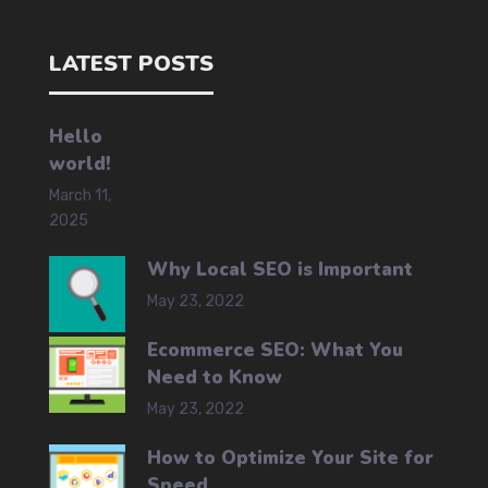
LATEST POSTS
Hello
world!
March 11,
2025
Why Local SEO is Important
May 23, 2022
Ecommerce SEO: What You
Need to Know
May 23, 2022
How to Optimize Your Site for
Speed