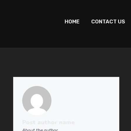
HOME
CONTACT US
Post autho
r name
About the author