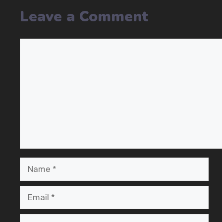
Leave a Comment
Comment
Name
Email
Website