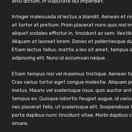
arcu dictum, in vulputate dui imperdiet.
Integer malesuada id lectus a blandit. Aenean et nis
at tortor at pretium. Proin placerat nunc quis nisl i
aliquet sodales efficitur in, tincidunt ac sem. Vesti
Aliquam at laoreet lorem. Donec et pellentesque dui.
Etiam lectus tellus, mattis a leo sit amet, tempus 
adipiscing elit. Nunc id accumsan neque.
Etiam tempus nisi vel maximus tristique. Aenean 
Cras varius tortor eget congue molestie. Aliquam pu
metus. Mauris vel scelerisque risus, quis auctor ante.
tempus ex. Quisque lobortis feugiat augue, id variu
nec placerat felis, ut scelerisque elit. Suspendisse f
porta dapibus nunc tincidunt vitae. Morbi dapibu
ornare.