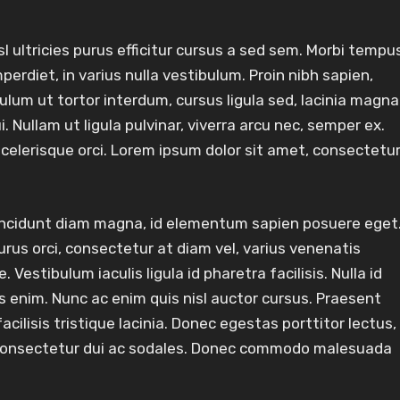
l ultricies purus efficitur cursus a sed sem. Morbi tempu
mperdiet, in varius nulla vestibulum. Proin nibh sapien,
bulum ut tortor interdum, cursus ligula sed, lacinia magna
 Nullam ut ligula pulvinar, viverra arcu nec, semper ex.
scelerisque orci. Lorem ipsum dolor sit amet, consectetu
tincidunt diam magna, id elementum sapien posuere eget
rus orci, consectetur at diam vel, varius venenatis
 Vestibulum iaculis ligula id pharetra facilisis. Nulla id
s enim. Nunc ac enim quis nisl auctor cursus. Praesent
acilisis tristique lacinia. Donec egestas porttitor lectus,
s consectetur dui ac sodales. Donec commodo malesuada