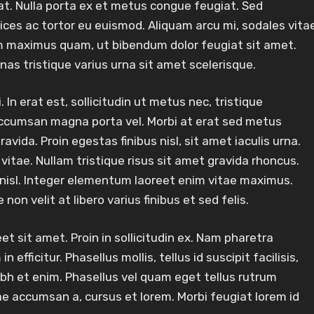
at. Nulla porta ex et metus congue feugiat. Sed
ices ac tortor eu euismod. Aliquam arcu mi, sodales vita
um maximus quam, ut bibendum dolor feugiat sit amet.
as tristique varius urna sit amet scelerisque.
 In erat est, sollicitudin ut metus nec, tristique
ccumsan magna porta vel. Morbi at erat sed metus
vida. Proin egestas finibus nisl, sit amet iaculis urna.
vitae. Nullam tristique risus sit amet gravida rhoncus.
 nisl. Integer elementum laoreet enim vitae maximus.
on velit at libero varius finibus et sed felis.
et sit amet. Proin in sollicitudin ex. Nam pharetra
fficitur. Phasellus mollis, tellus id suscipit facilisis,
bh et enim. Phasellus vel quam eget tellus rutrum
tae accumsan a, cursus et lorem. Morbi feugiat lorem id