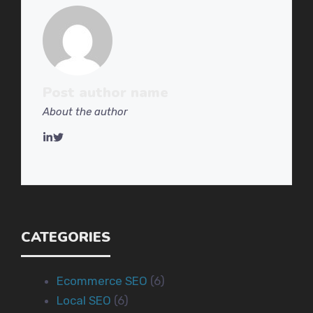
Post autho
r name
About the author
CATEGORIES
Ecommerce SEO
(6)
Local SEO
(6)