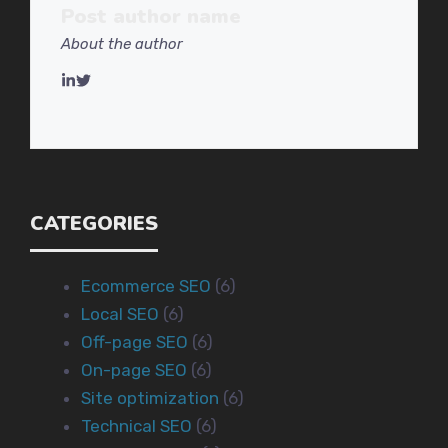
Post autho
r name
About the author
CATEGORIES
Ecommerce SEO
(6)
Local SEO
(6)
Off-page SEO
(6)
On-page SEO
(6)
Site optimization
(6)
Technical SEO
(6)